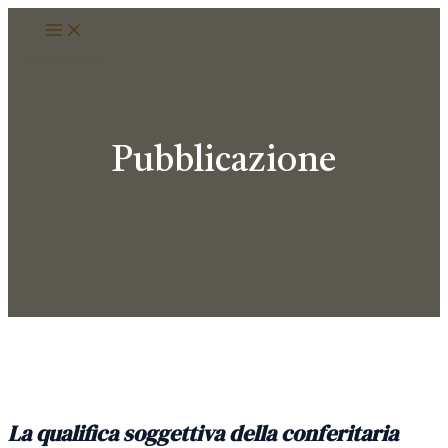
Vai
Main
Menu
al
contenuto
Pubblicazione
La qualifica soggettiva della conferitaria