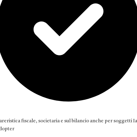
areristica fiscale, societaria e sul bilancio anche per soggetti I
dopter