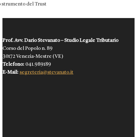
o strumento del Trust
Prof. Avv. Dario Stevanato – Studio Legale Tributario
Corso del Popolo n. 89
30172 Venezia-Mestre (VE)
Telefono:
041.989189
E-Mail:
segreteria@stevanato.it